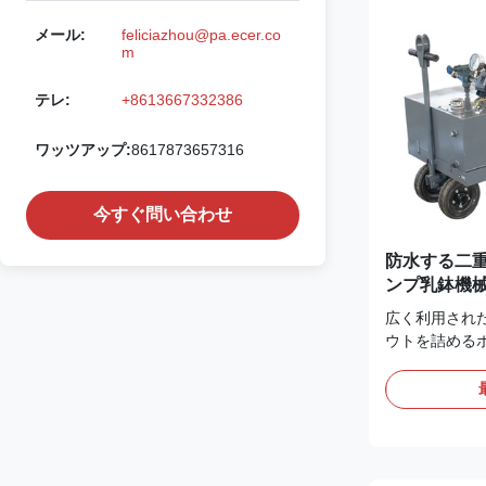
モーターの回
メール:
feliciazhou@pa.ecer.co
く、運搬ねじ
m
のような同じ方
テレ:
+8613667332386
ワッツアップ:
8617873657316
今すぐ問い合わせ
防水する二重
ンプ乳鉢機
広く利用され
ウトを詰める
ント グラウト
ト グラウトを
能な圧力および
の構造、車輪の
鋼線の編みこ
び耐久。 4.