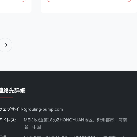
ンプの圧力変位
および信頼性、適用範囲が広い動き、密集し
ることができ
た構造、不況の維持、等ある。2. 建設工学で
る場合、安全
は、それは乳鉢または大きい区域の噴霧の横
リンダーおよび
および縦の交通機関のために使用される。 乳
担う働くこと
鉢ポンプの変数: モデル SJ200 （流れる）グ
引火しやす
ラウトを詰めること容量に 10m ³ /h 働き圧
爆モーターお
力 0-10Mpa モーター力 15kw ノイズ パワー
ロダクトの安
のレベル 110db （A） 入口の直径 75mm 出
.耐震性の圧力
口の直径 38mm シリンダーの数 2 シリンダ
反映できる油
ー直...
..
連絡先詳細
ウェブサイト:
grouting-pump.com
アドレス:
MEIJIの道第18のZHONGYUAN地区、鄭州都市、河南
省、中国