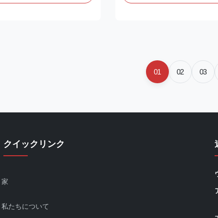
紙業の原料および無駄の化学セ
囲。2.よく調節可能な性能:ポ
送のパルプ;3。火力発電所で
は設計範囲の内で任意に調節す
シュのスラリーを運ぶために使用
る。圧力が正当な圧力を超過す
防および市民防空工学では、斜
弁は自動的に開き、オイル シ
ラウトを詰めるための採鉱のト
作業シリンダーは安全な役割を
5。舗装の失敗のセメント グラ
を停止する。3。炭鉱のような
満ちることのためのハイウェー
く、爆発性の建築現場では、防
01
02
03
6.プレストレスト工学、等で乳
よび防爆空気クーラーは鉱山プ
のために使用されて;7.水保護
全基準に合うことができる。4
トでダムを補強するために使用
計は正確にポンプの働く状態を
圧システムで置かれる。5。この.
クイックリンク
家
私たちについて