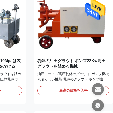
×2出口の糸で
係がある、効果的にみみずを運ぶことができ
圧力測定の接
る構成され、放出、シール、シールの盾によ
って作り出されるゴム製固...
0Mpaは装
乳鉢の油圧グラウト ポンプ22Kw高圧
をかける
グラウトを詰める機械
ラウトを詰め
油圧ドライブ高圧乳鉢のグラウト ポンプ機械
圧搾乳鉢 ポン
素晴らしい性能 乳鉢のグラウト ポンプ機械
 ポンプにグラ
乳鉢のグラウト ポンプ機械の細部: 1. ギヤは
法:管の正しい
のVベルトそして組クランク軸にモーターの
手
最高の価格を入手
のポンプ乳鉢
回転式動きを送信する。連接棒およびクロス
の主義は管を
ヘッドは交換することを割り当てる。変速機
:1。ルートを
は閉鎖して、使用されている可動部分に油を
パイプライン
差すのにはねかける。2。乳鉢はポンプ シリ