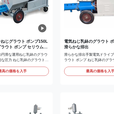
ねじグラウト ポンプ150L
電気ねじ乳鉢のグラウト 
ラウト ポンプ セリウムの
滑らかな排出
の円滑な運用ねじ乳鉢のグラウ
滑らかな排出手製電気ドライブ
能な圧力 ねじ乳鉢のグラウト機
ラウト ポンプ ねじ乳鉢のグラウ
のグラウト機械の働くことを始め
じ乳鉢のグラウト ポンプの構造:
レータは点検し、準備の後やっと
フレームは適度な構造および便
最高の価格を入手
最高の価格を入
ラウトを詰めるポンプを始める
みおよび集まっていることを用
1.電源スイッチで回しなさ
の鋼鉄、角度の鋼鉄および鋼板
インジケータはつけ、電源電圧
いる。基礎チャネルの鋼鉄は、
る。電源電圧は正常なべきであ
なステアリング滑車構造固定し
かったら、入って来る電圧と段
はフレームの動揺およびグラウ
ランスを点検しなさい;2."」
とに影響を与えることを避ける
ウトを詰めて、モーターがホッ
めることの間に固定されるべき
て示される矢の方に回ることを
力測定のコネクター圧力測定の