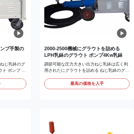
ポンプ手製の
2000-2500機械にグラウトを詰める
LPH乳鉢のグラウト ポンプ4Kw乳鉢
ねじ乳鉢のグ
調節可能な圧力大きい出力ねじ乳鉢は広く利
ト ポンプ ね
用されたにグラウトを詰める ねじ乳鉢のグラ
 1. フレーム
ウト 記述はねじ乳鉢のグラウトのフランジ
利な折りたた
アセンブリを接続する: ねじ乳鉢のグラウト
手
最高の価格を入手
いるチャネル
の接続のフランジ アセンブリはフランジ、カ
から、成って
ップリング、推圧ボール ベアリング、深い溝
動くこと容易
のボール ベアリング、シール、シール リン
た。フレーム
グ、腺、オイル管で主に、部品のような、減
トを詰めるこ
力剤のフランジに、ホッパー フランジに接続
グラウトを詰
される1つの端接続されるフランジの端ブス
である。2.圧
ター推圧ボール ベアリングの構造を使用して
接合箇所は三
減力剤出力軸継手にオーガーの送電機能の関