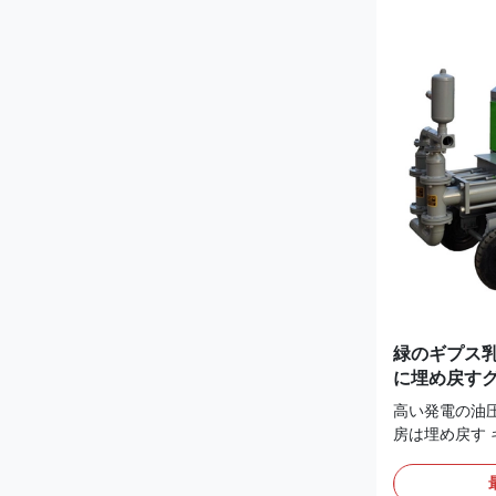
範囲があり、
はスラリーの
ために適してい
を詰めるポンプの
る）グラウトを詰
働き圧力 0-10M
緑のギプス乳
に埋め戻す
高い発電の油
房は埋め戻す 
ポンプの適用:
乳鉢または大き