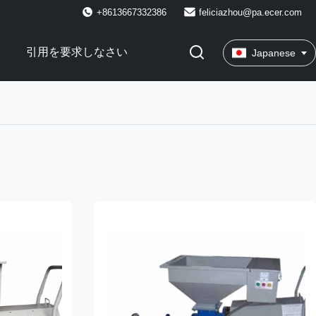
+8613667332386
feliciazhou@pa.ecer.com
引用を要求しなさい
Japanese