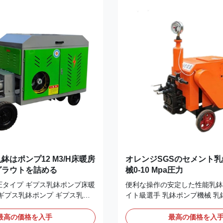
絶えず働くことができる。それ
の長さをできる限り短くし、回
集中のいろいろな設計の品質の
しなさい。2.管はしっかりと
る; 乳鉢のセメント グラウト
付けられていなければなり容易
変数: モデル SJ200 （流れ
グのためにおよび荷を下すこと
めること容量に 10m ³ /h
単にアクセスできる場所に取付
pa モー...
べきである。3.横のセクション
乳鉢の沈殿物の分離を避ける...
鉢はポンプ12 M3/H床暖房
オレンジSGSのセメント
グラウトを詰める
械0-10 Mpa圧力
圧タイプ ギプス乳鉢ポンプ床暖
便利な操作の安定した性能乳鉢
ギプス乳鉢ポンプ ギプス乳鉢
イト級選手 乳鉢ポンプ機械 乳
 1. 建設工学:横および縦の運搬
の働き性能:1。機械が完全な
い区域のコーティング;2。パ
するので、小さい容積、構造の
最高の価格を入手
最高の価格を入