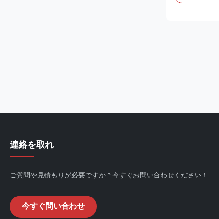
ルプおよび製
クターそして輸
フライ アッ
される;4。国
面の保護にグ
ンネルの構造;
ウトを詰める
の舗装の維持;
鉢の注入の拡張
のプロジェク
されて...
連絡を取れ
ご質問や見積もりが必要ですか？今すぐお問い合わせください！
今すぐ問い合わせ