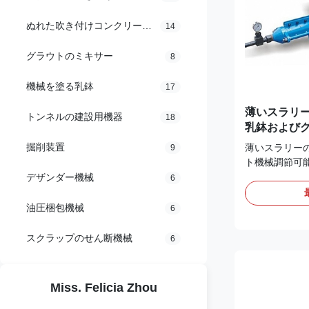
ぬれた吹き付けコンクリート機械
14
グラウトのミキサー
8
機械を塗る乳鉢
17
薄いスラリー
トンネルの建設用機器
18
乳鉢およびグ
承認
掘削装置
薄いスラリー
9
ト機械調節可
械 ねじ乳鉢
デザンダー機械
6
なさい:オペ
始まる前にグ
油圧梱包機械
6
ことができる。
い、パワー・
スクラップのせん断機械
6
価値を表示す
る。そうでな
階の電圧間のバ
Miss. Felicia Zhou
ボタンにグラ
パー端によっ