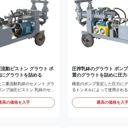
転の方向を点検することは正し
方構造である、1つの端はM45
先に押すべきである条件に反対
あり、もう一方の端は圧力計の
向で、識別される...
合箇所に接続される。...
流動ピストン グラウト ポ
圧搾乳鉢のグラウト ポンプ1
械にグラウトを詰める
置のグラウトを詰めに圧力
た二重流動乳鉢のセメント グラ
構造のポンプ安定した圧力にグ
ポンプ油圧ピストン 乳鉢のセメ
るトンネルによって使用される
を詰めるポンプ 乳鉢のセメン
プにグラウトを詰める圧搾乳鉢
詰めるポンプの特徴: 1. 調節可
ウトを詰める圧搾乳鉢の配管方
最高の価格を入手
最高の価格を入
速度の流れの安定性。 2. 縦
置くことおよび整理は失敗なし
設計およびポータブル。 3.
を保障する前提条件である。次
みのホース、耐久力のあるおよ
置いた場合続かれるべきである
 それに水セメントの比率の広い
置くパイプラインを選んだ場合