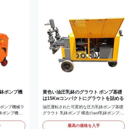
転の数を減ら
ンダー圧力による吸引弁によって空気に送ら
そして確実に取
れ、ブリーダー抵抗器弁および圧力安全装置
なローディン
は空気部屋で取付けられている。3。ポンプ
および維持簡
は電気自動制御の安全装置を採用する。4。
けられている
空気部屋圧力が評価される働く圧力を超過す
は30m以上時
るとき自動的にモーターを停止するために、
主要な回路主要な回路は制...
乳鉢ポンプ機
黄色い油圧乳鉢のグラウト ポンプ基礎
は15Kwコンパクトにグラウトを詰める
ポンプ機械ラ
油圧運転された可変的な圧力乳鉢ポンプ基礎
鉢ポンプ機械
グラウト 乳鉢ポンプ 構造のaof乳鉢ポンプ:
油圧設計を採用
1. 乳鉢ポンプに高い働く圧力の特徴が、大き
軽量、広い範
い流れ、高い生産の効率、容易な操作、安全
手
最高の価格を入手