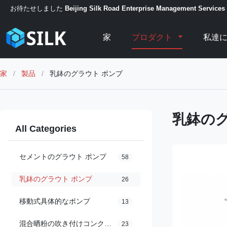
お待たせしました
Beijing Silk Road Enterprise Management Services 
家
プロダクト
私達
家
/
製品
/
乳鉢のグラウト ポンプ
乳鉢のグ
All Categories
セメントのグラウト ポンプ
58
乳鉢のグラウト ポンプ
26
移動式具体的なポンプ
13
混合晒粉の吹き付けコンクリート機械
23