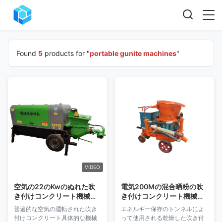
Found
5
products for "
portable gunite machines
"
VIDEO
空気の22のKwのぬれた吹
電気200Mの混合晒粉の吹
き付けコンクリート機械携
き付けコンクリート機械携
帯用Gunite機械
帯用Gunite機械
普遍的な空気の運転された吹き
エネルギー保存のトンネルによ
付けコンクリート具体的な機械
って使用される乾燥した吹き付