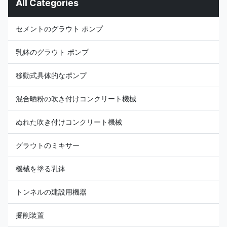
All Categories
位を始める前に観察しそれが不
十分、時間の補充しなさい。3。
減力剤が働く場合、温度の上昇
セメントのグラウト ポンプ
は60℃より大きくないし、異常
な振動または騒音がない。さも
なければ、点検および維持は遂
乳鉢のグラウト ポンプ
行されるべきである。4. 250時
間Replace潤滑油一度。 携帯用
移動式具体的なポンプ
吹き付けコンクリート機械の変
数: モデル TK600 効率 4-6
m3/h 最高の運搬...
混合晒粉の吹き付けコンクリート機械
ぬれた吹き付けコンクリート機械
グラウトのミキサー
機械を塗る乳鉢
トンネルの建設用機器
掘削装置