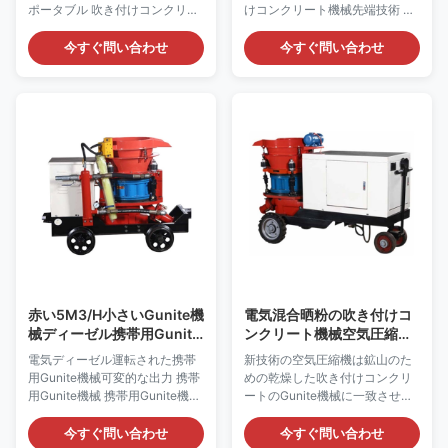
ポータブル 吹き付けコンクリー
けコンクリート機械先端技術 乾
トの具体的な機械 吹き付けコン
燥した吹き付けコンクリート機
クリートの具体的な機械の記述:
械 乾燥した吹き付けコンクリー
今すぐ問い合わせ
今すぐ問い合わせ
1. 空気の加速装置ポンプは圧縮
ト機械の運転装置:十分に封じら
空気によって動力を与えられ
れたoil-immersed減力剤は機械
る。適切な潤滑はポンプに安定
の底に取付けられ、3つのギヤに
した動かし、ポンプの耐用年数
よって運転される。総伝達比率
を延長させることができる。2。
は約87であり、伝達効率は92%
圧縮空気の清潔および汚れたガ
である。モーターは減力剤、ロ
ス弁の摩耗を保障するために
ーター シャフトへの平行に縦に
は、空気の三重の部品を取付け
取付けられる。 乾燥した吹き付
ることを推薦する。3.パイプラ
けコンクリート機械の変数: 技術
インおよびダイヤフラムの影響
変数 モデル PZ-5 PZ-6 PZ-6F
を減らすスイッチは断続的にゆ
PZ-7 PZ-9/WSP 効率（m3/h）
っくりパイプラインの関係が始
5-5.5 6 6-7 7 9 輸送の間隔（潮
まることを前に緩いかどうか確
スプレー） （m） 200 200 ...
認する。 吹き付けコンクリート
赤い5M3/H小さいGunite機
電気混合晒粉の吹き付けコ
の具体的な機械の変数: モデル
械ディーゼル携帯用Gunite
ンクリート機械空気圧縮機
SP90D 効率 3...
装置
の小型吹き付けコンクリー
電気ディーゼル運転された携帯
新技術の空気圧縮機は鉱山のた
ト機械
用Gunite機械可変的な出力 携帯
めの乾燥した吹き付けコンクリ
用Gunite機械 携帯用Gunite機械
ートのGunite機械に一致させた
の回転子はさみ金修理:1。回転
乾燥した吹き付けコンクリート
子からはさみ金を分けるのに敏
のGunite機械 回る密封の版およ
今すぐ問い合わせ
今すぐ問い合わせ