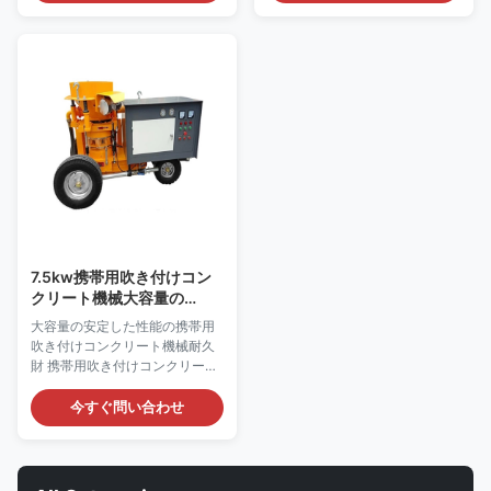
感なのみを使用しなさい。特に
び乾燥した吹き付けコンクリー
堅く、壊れやすい回転子はさみ
トのGunite機械の粉砕:修理プロ
金を壊すのに重いハンマーか他
セスの古い密封の版の変形を避
の用具を使用してはいけない。
けるためには、磁気締め金で止
2.完全にきれい側面はさみ金お
める版か堅い固定版は炭化物用
よび回転子の共同表面。3。表面
具約2によって旋盤に密封の版を
ははさみ金に傷が消えるまでひ
締め金で止めるのに表面回る使
かれる。4。ライニングの版が回
用することができる--最も深い
転子で取付けられているとき、
傷が消えるまで深い3mm。それ
コラム ピンはライニングの版の
から2-3回の粉砕装置または多
表面が塗られるべきである。コ
孔性の車輪が付いているゴム製
ラム ピンをライニングの版の表
カバーをひきなさい。棒鋼の部
面より高くさせないことに特別
分は密封の版の表面の下に約
な関心は、ためにゴム製密封の
2mmなる。 乾燥した吹き付けコ
7.5kw携帯用吹き付けコン
版を傷つけないために払われる
ンクリートのGunite機械の変...
クリート機械大容量の
べきで...
Guniteのスプレーヤー
大容量の安定した性能の携帯用
吹き付けコンクリート機械耐久
財 携帯用吹き付けコンクリート
機械 携帯用吹き付けコンクリー
ト機械の維持:主要な伝達変速機
今すぐ問い合わせ
のため: 1. 各転位の後で、表面に
付着した混合材料および他の雑
貨は時間以内にきれいになる。
2.変速機のオイル レベルを各転