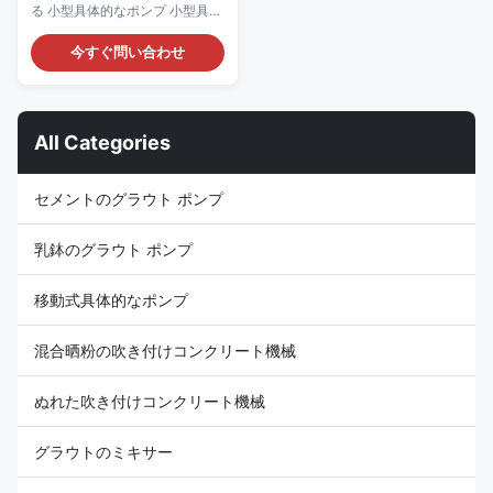
る 小型具体的なポンプ 小型具体
的なポンプの構造および働き原
則:二次構造ポンプは具体的なポ
今すぐ問い合わせ
ンプ施設管理、油圧電磁石の逆
転のメカニズム、PLCで主に統
合した電気自動制御システム、
分散システム、潤滑システム、
All Categories
ホッパー、ポンプ フレームおよ
び他の部品を構成される。主に
PLCのコントローラーによっ
セメントのグラウト ポンプ
て、電磁弁を、オイル シリンダ
ー制御する、誘導の近さスイッ
チ振子シリンダーおよび他の油
乳鉢のグラウト ポンプ
圧部品は、および最終的に規則
的な開始および最後、連続的な
移動式具体的なポンプ
吸引のスラリーの排出操作のSの
管の振子弁およびピストン、シ
リンダーおよび他のポンプ施設
混合晒粉の吹き付けコンクリート機械
管理作る。 小型具体的なポ...
ぬれた吹き付けコンクリート機械
グラウトのミキサー