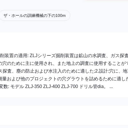
ザ・ホールの訓練機械の下の100m
削装置の適用: ZLJシリーズ掘削装置は鉱山の水調査、ガス探
の穴のために主に使用され、また地上の調査に使用することが
ス探査、塵の防止および水注入のために適した;2.設計:穴に、地
測量および他のプロジェクトの穴グラウトを詰めるために適し
LJ-350 ZLJ-400 ZLJ-700 ドリル管dia。 ...