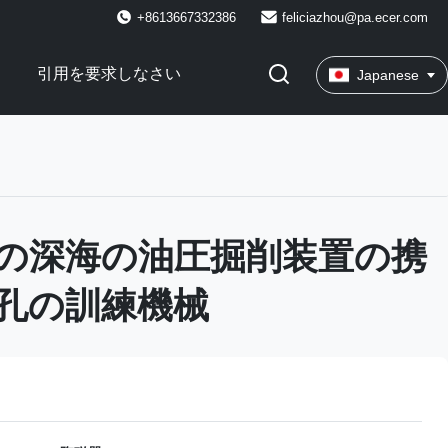
+8613667332386
feliciazhou@pa.ecer.com
引用を要求しなさい
Japanese
00mの深海の油圧掘削装置の携
孔の訓練機械