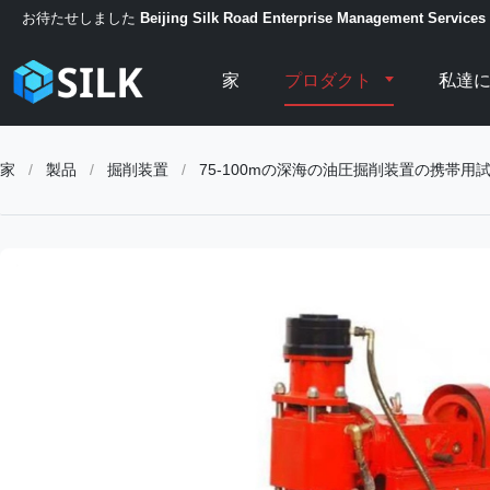
お待たせしました
Beijing Silk Road Enterprise Management Services 
家
プロダクト
私達
家
/
製品
/
掘削装置
/
75-100mの深海の油圧掘削装置の携帯用