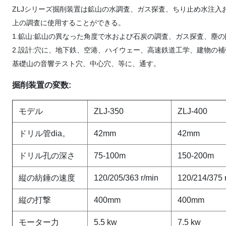
ZLJシリーズ掘削装置は鉱山の水調査、ガス探査、ちり止め水注
上の調査に使用することができる。
1.鉱山:鉱山の異なった角度で水および石炭の調査、ガス探査、塵の
2.設計:穴に、地下鉄、空港、ハイウェー、高速鉄道工学、建物の
基礎山の音響テスト穴、中心穴、等に、通す。
掘削装置の変数:
モデル
ZLJ-350
ZLJ-400
ドリル管dia。
42mm
42mm
ドリル孔の深さ
75-100m
150-200m
縦の紡錘の速度
120/205/363 r/min
120/214/375 
縦の打撃
400mm
400mm
モーター力
5.5 kw
7.5 kw