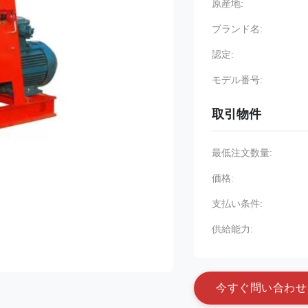
原産地:
ブランド名:
認定:
モデル番号:
取引物件
最低注文数量:
価格:
支払い条件:
供給能力:
今
す
ぐ
問
い
合
わ
せ