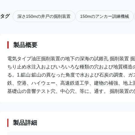
タグ
深さ150mの井戸の掘削装置
150mのアンカー訓練機械
製品概要
電気タイプ油圧掘削装置の地下の深海の試錐孔 掘削装置 掘
ちり止め水注入およびいろいろな種類の穴および地質構造
る。1.鉱山:鉱山の異なった角度で水および石炭の調査、ガ
鉄、空港、ハイウェー、高速鉄道工学、建物の補強、地上
基礎山の音響テスト穴、中心穴、等に、通す。 掘削装置の変数: モデル Z
製品詳細