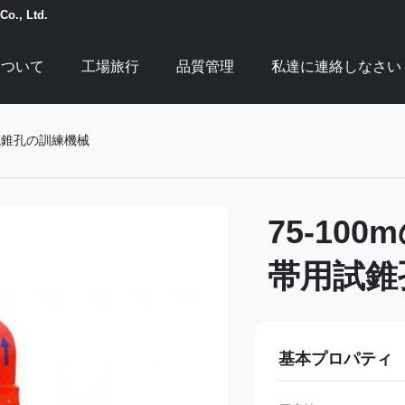
Co., Ltd.
について
工場旅行
品質管理
私達に連絡しなさい
試錐孔の訓練機械
75-1
帯用試錐
基本プロパティ