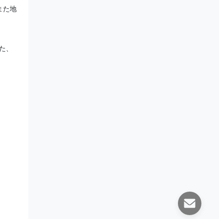
また地
た、