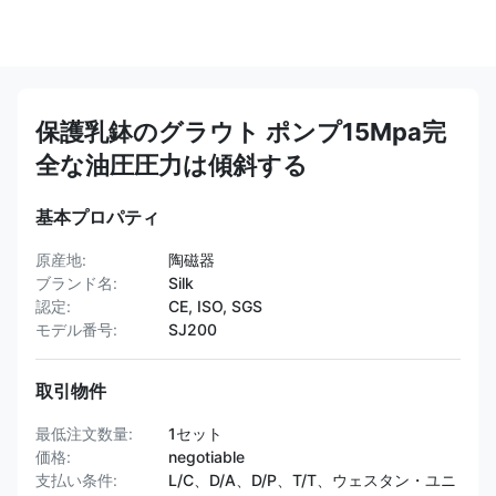
保護乳鉢のグラウト ポンプ15Mpa完
全な油圧圧力は傾斜する
基本プロパティ
原産地:
陶磁器
ブランド名:
Silk
認定:
CE, ISO, SGS
モデル番号:
SJ200
取引物件
最低注文数量:
1セット
価格:
negotiable
支払い条件:
L/C、D/A、D/P、T/T、ウェスタン・ユニ