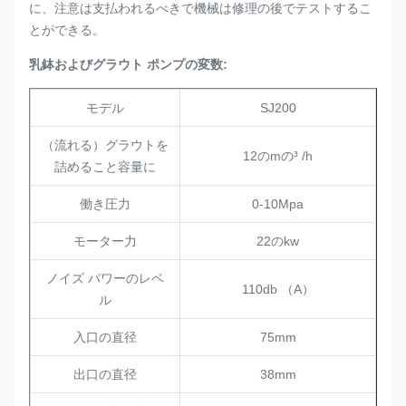
に、注意は支払われるべきで機械は修理の後でテストするこ
とができる。
乳鉢およびグラウト ポンプの変数:
モデル
SJ200
（流れる）グラウトを
12のmの³ /h
詰めること容量に
働き圧力
0-10Mpa
モーター力
22のkw
ノイズ パワーのレベ
110db （A）
ル
入口の直径
75mm
出口の直径
38mm