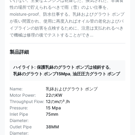
いけない。主要なエンジンは乾燥した、換気された、非腐食
性の場所で貯えられるべきで雨（雪）のよい仕事を、
moisture-proof、防水仕事する。乳鉢およびグラウト ポンプ
が長い間置かれ、使用に再度入ればオイル管の老化およびパ
イプラインの妨害を点検するために、注意は支払われるべき
で機械は修理の後でテストすることができ...
製品詳細
ハイライト:
保護乳鉢のグラウト ポンプは傾斜する
,
乳鉢のグラウト ポンプ15Mpa
,
油圧圧力グラウト ポンプ
Name:
乳鉢およびグラウト ポンプ
Motor Power:
22のKW
Throughput Flow:
12のmの³ /h
Pressure:
15 Mpa
Inlet Pipe
75mm
Diameter:
Outlet Pipe
38MM
Diameter: