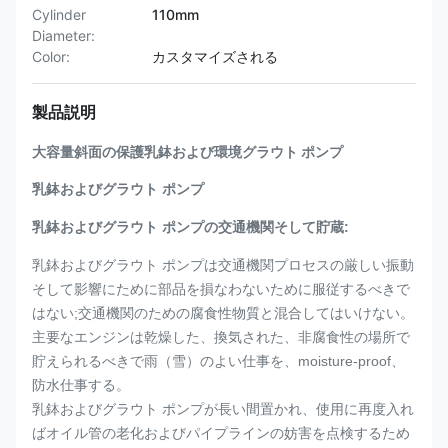
Cylinder
110mm
Diameter:
Color:
カスタマイズされる
製品説明
大容量斜面の保護乳鉢および環境グラウト ポンプ
乳鉢およびグラウト ポンプ
乳鉢およびグラウト ポンプの交通機関そして貯蔵:
乳鉢およびグラウト ポンプは交通機関プロセスの厳しい振動
そして影響にために部品を損なわないために服従するべきで
はない;交通機関のための腐食性物質と混合してはいけない。
主要なエンジンは乾燥した、換気された、非腐食性の場所で
貯えられるべきで雨（雪）のよい仕事を、moisture-proof、
防水仕事する。
乳鉢およびグラウト ポンプが長い間置かれ、使用に再度入れ
ばオイル管の老化およびパイプラインの妨害を点検するため