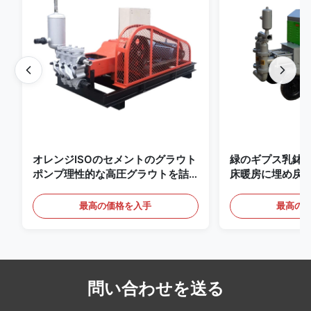
オレンジISOのセメントのグラウト
緑のギプス乳鉢はポ
ポンプ理性的な高圧グラウトを詰
床暖房に埋め戻
めるポンプ
る
最高の価格を入手
最高の
問い合わせを送る