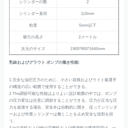
シリンダーの数
2
シリンダー直径
110mm
粒度
5mm以下
吸引の高さ
2メートル
次元のサイズ
1900*900*1640mm
乳鉢およびグラウト ポンプの働き性能:
1.完全な油圧圧力のために、小さい容積およびライト級選手
の構造の広い範囲で使用することができる。
2.The調節可能な性能はよりよい:設計範囲の中では、ポンプ
の圧力変位は任意に調節することができる。圧力が正当な圧
力を超過する場合、安全弁は自動的に開き、従ってシリンダ
ーおよび作業シリンダーは働くことを止め安全な役割を担
う。
3.Inの炭鉱および他の可燃性および爆発性の建築現場は、一