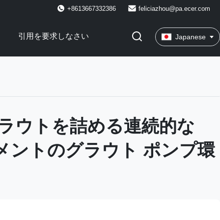
+8613667332386
feliciazhou@pa.ecer.com
引用を要求しなさい
Japanese
ラウトを詰める連続的な
セメントのグラウト ポンプ環