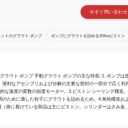
今
す
ぐ
問
い
合
わ
せ
ントのグラウト ポンプ
ポンプにグラウトを詰める30Kwピストン
ラウト ポンプ 手動グラウト ポンプの主な特長: 1. ポンプは
、便利なアセンブリおよび分解の主要な密封の一部分で広く利
s可変的な速度の変数の頻度モーター。3.ピストン シーリング構造
のために適した粒子にグラウトを詰めるため。4.単純構造お
費（身に着けている部品は主にピストン、シリンダーはさみ金