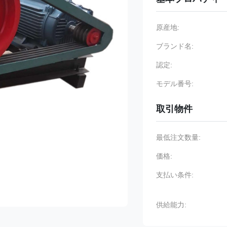
原産地:
ブランド名:
認定:
モデル番号:
取引物件
最低注文数量:
価格:
支払い条件:
供給能力: