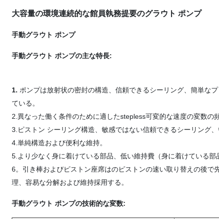
大容量の環境連続的な館員執務提要のグラウト ポンプ
手動グラウト ポンプ
手動グラウト ポンプ
の主な特長
:
1.
ポンプは放射状の密封の構造、信頼できるシーリング、簡単なプ
ている。
2.異なった働く条件のために適したstepless可変的な速度の変数
3.ピストン シーリング構造、敏感ではない信頼できるシーリング
4.単純構造および便利な維持。
5.より少なく身に着けている部品、低い維持費（身に着けている部
6。引き棒およびピストン座席はのピストンの速い取り替えの後で
理、容易な分解および維持採用する。
手動グラウト ポンプの技術的な変数
: