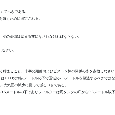
なくてべきである。
を防ぐために固定される。
、次の準備は始まる前になされなければならない。
しなさい。
つく締まること、十字の頭部およびピストン棒の関係の糸を点検しなさい
1000の海抜メートルの下で区域の2.5メートルを超過するべきでは
カル大気圧の減少に従って減るべきである。
3-0.5メートルの下でありフィルターは泥タンクの底から0.5メートル以