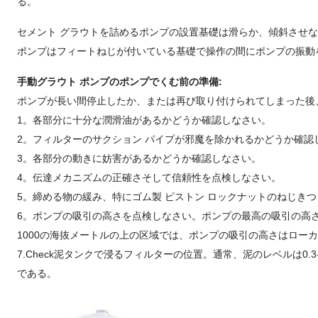
る。
セメント グラウトを詰めるポンプの設置基礎は滑らか、傾斜させ
ポンプはフィートねじが付いている基礎で操作の間にポンプの振動
手動グラウト ポンプのポンプでくむ前の準備:
ポンプが長い間停止したか、または再び取り付けられてしまった後
1。各部分に十分な潤滑油があるかどうか確認しなさい。
2。フィルターのサクション パイプが邪魔を除かれるかどうか確認
3。各部分の動きに妨害があるかどうか確認しなさい。
4。伝達メカニズムの正確さそして信頼性を点検しなさい。
5。締める物の緩み、特にゴム製 ピストン ロックナットのねじき
6。ポンプの吸引の高さを点検しなさい。ポンプの最高の吸引の高さは
1000の海抜メートルの上の区域では、ポンプの吸引の高さはロー
7.Check泥タンクで浸るフィルターの位置。通常、泥のレベルは0.
である。