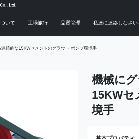
Co., Ltd.
について
工場旅行
品質管理
私達に連絡しなさい
連続的な15KWセメントのグラウト ポンプ環境手
機械にグ
15KW
境手
基本プロパティ