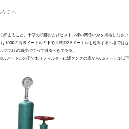
しなさい。
つく締まること、十字の頭部およびピストン棒の関係の糸を点検しなさい
1000の海抜メートルの下で区域の2.5メートルを超過するべきでは
カル大気圧の減少に従って減るべきである。
3-0.5メートルの下でありフィルターは泥タンクの底から0.5メートル以