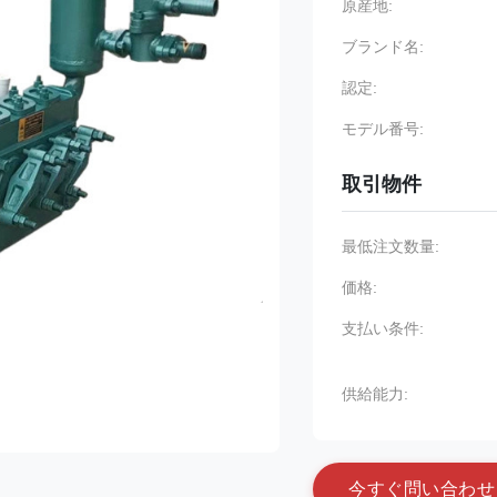
原産地:
ブランド名:
認定:
モデル番号:
取引物件
最低注文数量:
価格:
支払い条件:
供給能力:
今
す
ぐ
問
い
合
わ
せ