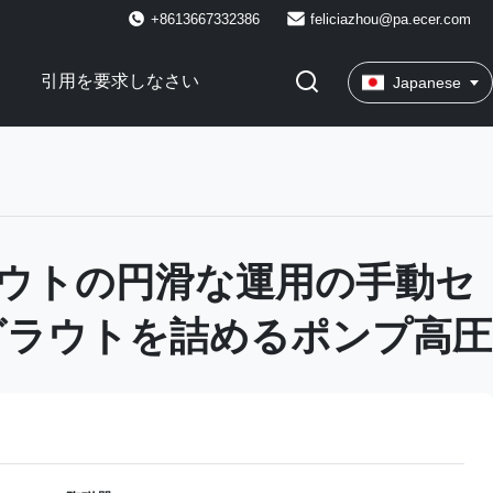
+8613667332386
feliciazhou@pa.ecer.com
引用を要求しなさい
Japanese
ウトの円滑な運用の手動セ
グラウトを詰めるポンプ高圧