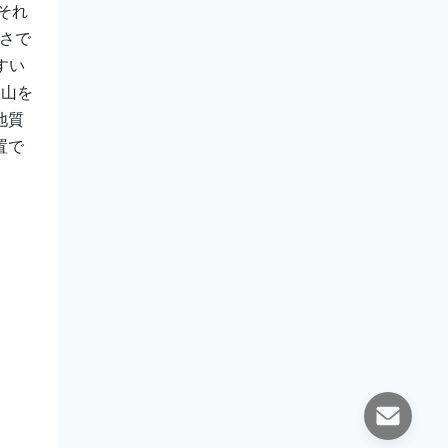
それ
深さで
すい
て山を
地質
置で