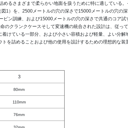
を詰めるさまざまで柔らかい地面を扱うために特に適している。
1）を、2500メートルの穴の深さで15000メートルの穴の
ービン訓練、および15000メートルの穴の深さで共通のコア試
生命のクランクケースそして変速機の統合された設計は、従っ
に着けている一部分、および小さい容積および軽量、よい分解
ウトを詰めることおよび他の使用を設計するための理想的な装
3
80mm
110mm
76mm
32mm