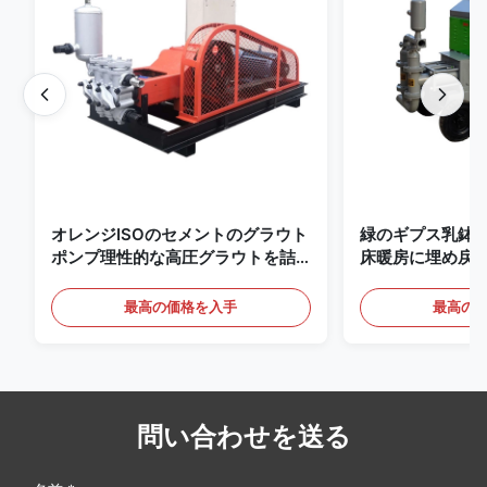
オレンジISOのセメントのグラウト
緑のギプス乳鉢はポ
ポンプ理性的な高圧グラウトを詰
床暖房に埋め戻
めるポンプ
る
最高の価格を入手
最高の
問い合わせを送る