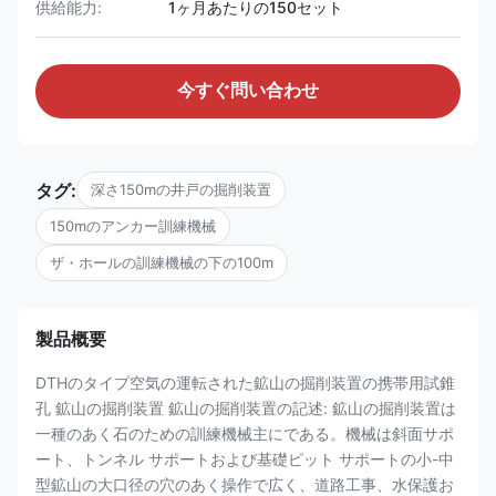
供給能力:
1ヶ月あたりの150セット
今すぐ問い合わせ
タグ:
深さ150mの井戸の掘削装置
150mのアンカー訓練機械
ザ・ホールの訓練機械の下の100m
製品概要
DTHのタイプ空気の運転された鉱山の掘削装置の携帯用試錐
孔 鉱山の掘削装置 鉱山の掘削装置の記述: 鉱山の掘削装置は
一種のあく石のための訓練機械主にである。機械は斜面サポ
ート、トンネル サポートおよび基礎ピット サポートの小-中
型鉱山の大口径の穴のあく操作で広く、道路工事、水保護お