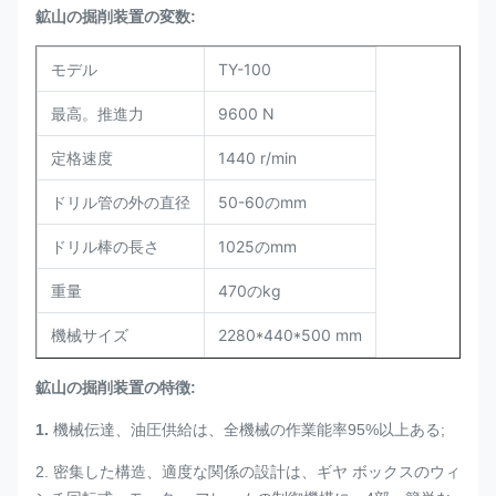
鉱山の掘削装置の変数:
モデル
TY-100
最高。推進力
9600 N
定格速度
1440 r/min
ドリル管の外の直径
50-60のmm
ドリル棒の長さ
1025のmm
重量
470のkg
機械サイズ
2280*440*500 mm
鉱山の掘削装置の特徴:
1.
機械伝達、油圧供給は、全機械の作業能率95%以上ある;
2. 密集した構造、適度な関係の設計は、ギヤ ボックスのウィ