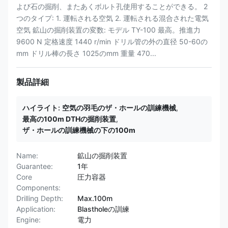
よび石の掘削、またあくボルト孔使用することができる。 2
つのタイプ: 1. 運転される空気 2. 運転される混合された電気
空気 鉱山の掘削装置の変数: モデル TY-100 最高。推進力
9600 N 定格速度 1440 r/min ドリル管の外の直径 50-60の
mm ドリル棒の長さ 1025のmm 重量 470...
製品詳細
ハイライト:
空気の羽毛のザ・ホールの訓練機械
,
最高の100m DTHの掘削装置
,
ザ・ホールの訓練機械の下の100m
Name:
鉱山の掘削装置
Guarantee:
1年
Core
圧力容器
Components:
Drilling Depth:
Max.100m
Application:
Blastholeの訓練
Engine:
電力