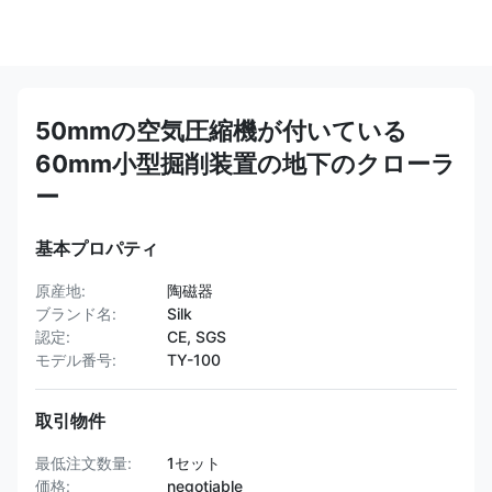
50mmの空気圧縮機が付いている
60mm小型掘削装置の地下のクローラ
ー
基本プロパティ
原産地:
陶磁器
ブランド名:
Silk
認定:
CE, SGS
モデル番号:
TY-100
取引物件
最低注文数量:
1セット
価格:
negotiable