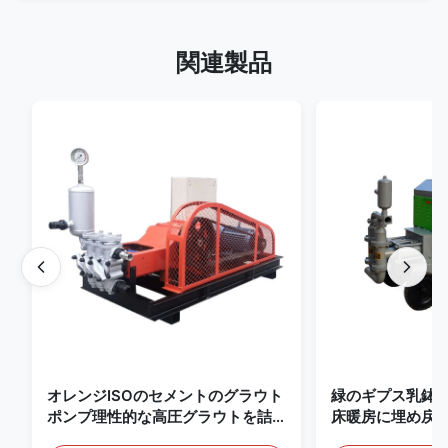
関連製品
オレンジISOのセメントのグラウト
緑のギプス乳鉢はポ
ポンプ理性的な高圧グラウトを詰
床暖房に埋め戻
めるポンプ
る