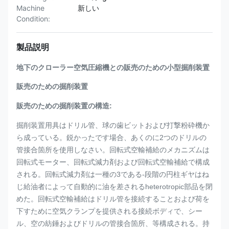
Machine
新しい
Condition:
製品説明
地下のクローラー空気圧縮機との販売のための小型掘削装置
販売のための掘削装置
販売のための掘削装置の構造:
掘削装置用具はドリル管、球の歯ビットおよび打撃粉砕機か
ら成っている。鋭かったです場合、あくのに2つのドリルの
管接合箇所を使用しなさい。回転式空輸補給のメカニズムは
回転式モーター、回転式減力剤および回転式空輸補給で構成
される。回転式減力剤は一種の3である-段階の円柱ギヤはね
じ給油者によって自動的に油を差されるheterotropic部品を閉
めた。回転式空輸補給はドリル管を接続することおよび荷を
下すために空気クランプを提供される接続ボディで、シー
ル、空の紡錘およびドリルの管接合箇所、等構成される。持