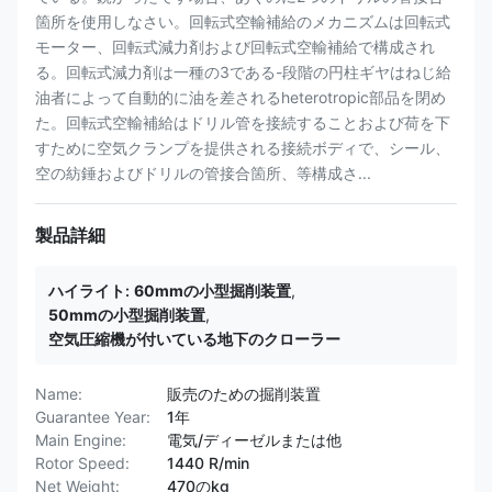
箇所を使用しなさい。回転式空輸補給のメカニズムは回転式
モーター、回転式減力剤および回転式空輸補給で構成され
る。回転式減力剤は一種の3である-段階の円柱ギヤはねじ給
油者によって自動的に油を差されるheterotropic部品を閉め
た。回転式空輸補給はドリル管を接続することおよび荷を下
すために空気クランプを提供される接続ボディで、シール、
空の紡錘およびドリルの管接合箇所、等構成さ...
製品詳細
ハイライト:
60mmの小型掘削装置
,
50mmの小型掘削装置
,
空気圧縮機が付いている地下のクローラー
Name:
販売のための掘削装置
Guarantee Year:
1年
Main Engine:
電気/ディーゼルまたは他
Rotor Speed:
1440 R/min
Net Weight:
470のkg