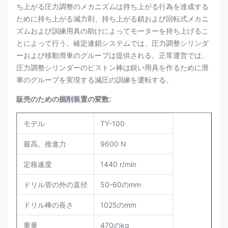
ち上がる圧力調整のメカニズムは持ち上がる行為を達成する
ために持ち上がる減力剤、持ち上がる鎖および回転式メカニ
ズムおよび訓練用具の助けによってモーターを持ち上げるこ
とによって行う。確定連鎖システムでは、圧力調整シリンダ
ーおよび移動滑車のグループは提供される。正常運営では、
圧力調整シリンダーのピストン棒は鋭い用具を作るために滑
車のグループを実現する減圧の訓練を運転する。
販売のための掘削装置の変数:
モデル
TY-100
最高。推進力
9600 N
定格速度
1440 r/min
ドリル管の外の直径
50-60のmm
ドリル棒の長さ
1025のmm
重量
470のkg