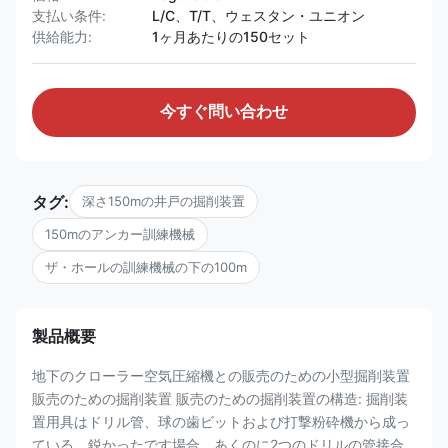
支払い条件:
L/C、T/T、ウェスタン・ユニオン
供給能力:
1ヶ月あたりの150セット
今すぐ問い合わせ
タグ:
深さ150mの井戸の掘削装置
150mのアンカー訓練機械
ザ・ホールの訓練機械の下の100m
製品概要
地下のクローラー空気圧縮機との販売のための小型掘削装置
販売のための掘削装置 販売のための掘削装置の構造: 掘削装
置用具はドリル管、球の歯ビットおよび打撃粉砕機から成っ
ている。鋭かったです場合、あくのに2つのドリルの管接合