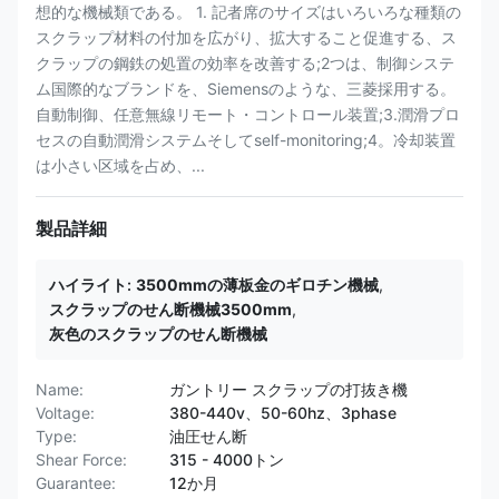
想的な機械類である。 1. 記者席のサイズはいろいろな種類の
スクラップ材料の付加を広がり、拡大すること促進する、ス
クラップの鋼鉄の処置の効率を改善する;2つは、制御システ
ム国際的なブランドを、Siemensのような、三菱採用する。
自動制御、任意無線リモート・コントロール装置;3.潤滑プロ
セスの自動潤滑システムそしてself-monitoring;4。冷却装置
は小さい区域を占め、...
製品詳細
ハイライト:
3500mmの薄板金のギロチン機械
,
スクラップのせん断機械3500mm
,
灰色のスクラップのせん断機械
Name:
ガントリー スクラップの打抜き機
Voltage:
380-440v、50-60hz、3phase
Type:
油圧せん断
Shear Force:
315 - 4000トン
Guarantee:
12か月