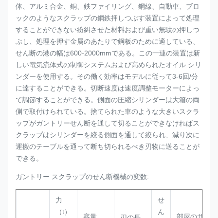
体、アルミ合金、銅、鉄ファイリング、鋼線、自動車、ブロ
ックのようなスクラップの鋼鉄押しつぶす装置によって処理
することができない紛糾させた材料および重い無駄の押しつ
ぶし、処理を押す金属のあたりで鋼板のために適している、
せん断の港の幅は600-2000mmである。この一連の装置は新
しい電気流体式の制御システムおよび高められたオイル シリ
ンダーを使用する。その働く効率はモデルに従って3-6回/分
に達することができる。
切断速度は速度調整モーターによっ
て調節することができる。側面の圧縮シリンダーは大箱の両
側で取付けられている。捨てられた車のような大きいスクラ
ップがガントリーせん断を通して切ることができなければス
クラップはシリンダーを絞る側面を通して絞られ、減り次に
運搬のテーブルを通って断ち切られるべき刃物に送ることが
できる。
ガントリー スクラップのせん断機械の変数:
力
せ
（t）
ん
容量
部屋のサイズ
刃の長