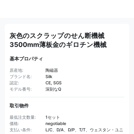
灰色のスクラップのせん断機械
3500mm薄板金のギロチン機械
基本プロパティ
原産地:
陶磁器
ブランド名:
Silk
認定:
CE, SGS
モデル番号:
深刻なQ
取引物件
最低注文数量:
1セット
価格:
negotiable
支払い条件:
L/C、D/A、D/P、T/T、ウェスタン・ユニ