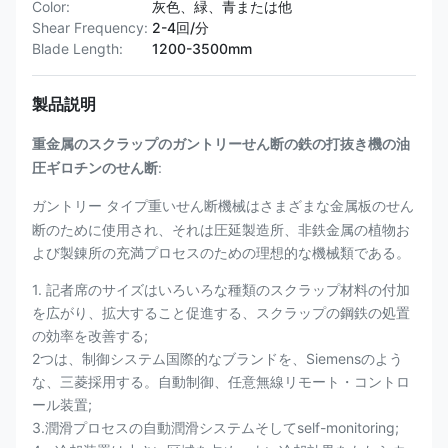
Color:
灰色、緑、青または他
Shear Frequency:
2-4回/分
Blade Length:
1200-3500mm
製品説明
重金属のスクラップのガントリーせん断の鉄の打抜き機の油
:
圧ギロチンのせん断
さまざまな
金属板のせん
ガントリー タイプ重いせん断機械は
断のために使用され、それは圧延製造所、非鉄金属の植物お
よび製錬所の充満プロセスのための理想的な機械類である。
1. 記者席のサイズはいろいろな種類のスクラップ材料の付加
を広がり、拡大すること促進する、スクラップの鋼鉄の処置
の効率を改善する;
2つは、制御システム国際的なブランドを、Siemensのよう
な、三菱採用する。自動制御、任意無線リモート・コントロ
ール装置;
3.潤滑プロセスの自動潤滑システムそしてself-monitoring;