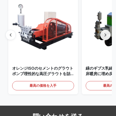
オレンジISOのセメントのグラウト
緑のギプス乳鉢はポ
ポンプ理性的な高圧グラウトを詰
床暖房に埋め戻
めるポンプ
る
最高の価格を入手
最高の