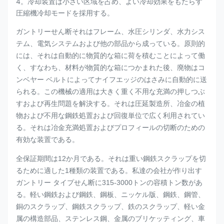
4。冷却装置は小さい区域を占め、よい冷却効果をもたらす
圧縮機冷却モードを採用する。
ガントリーせん断それはフレーム、水圧シリンダ、水力シス
テム、電気システムおよび他の部品から成っている。原則的
には、それは自動的に物質的な箱に荷を積むことによって働
く、すなわち、材料が物質的な箱につかまれた後、廃物はコ
ンベヤー ベルトによってナイフエッジのはさみに自動的に送
られる。
この機械の適用は大きく重く不用な充満の押しつぶ
すおよび再生問題を解決する。それは圧延製造所、冶金の植
物および不用な鋼鉄処置および回復単位で広く利用されてい
る。それは冶金充満処置およびプロフィールの切断のための
有効な装置である。
それは
全保証期間は12か月である。
重い鋼鉄スクラップを切
である
るために適した1種類の装置
。私達の会社が作り出す
ガントリー タイプせん断に315-3000トンの容積トン数があ
る。軽い鋼鉄および鋼鉄、鋼板、ニッケル版、鋼鉄、鋼管、
銅のスクラップ、鋼鉄スクラップ、鉄のスクラップ、軽い金
属の構造部品、ステンレス鋼、金属のブリケッティング、車