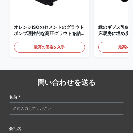
オレンジISOのセメントのグラウト
緑のギプス乳鉢はポ
ポンプ理性的な高圧グラウトを詰
床暖房に埋め戻
めるポンプ
る
最高の価格を入手
最高の
問い合わせを送る
名前 *
会社名