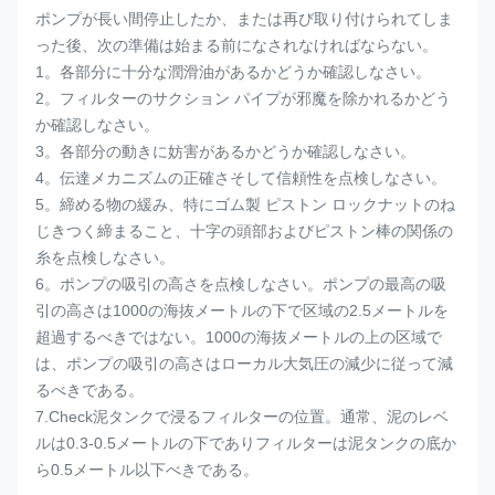
ポンプが長い間停止したか、または再び取り付けられてしま
った後、次の準備は始まる前になされなければならない。
1。各部分に十分な潤滑油があるかどうか確認しなさい。
2。フィルターのサクション パイプが邪魔を除かれるかどう
か確認しなさい。
3。各部分の動きに妨害があるかどうか確認しなさい。
4。伝達メカニズムの正確さそして信頼性を点検しなさい。
5。締める物の緩み、特にゴム製 ピストン ロックナットのね
じきつく締まること、十字の頭部およびピストン棒の関係の
糸を点検しなさい。
6。ポンプの吸引の高さを点検しなさい。ポンプの最高の吸
引の高さは1000の海抜メートルの下で区域の2.5メートルを
超過するべきではない。1000の海抜メートルの上の区域で
は、ポンプの吸引の高さはローカル大気圧の減少に従って減
るべきである。
7.Check泥タンクで浸るフィルターの位置。通常、泥のレベ
ルは0.3-0.5メートルの下でありフィルターは泥タンクの底か
ら0.5メートル以下べきである。