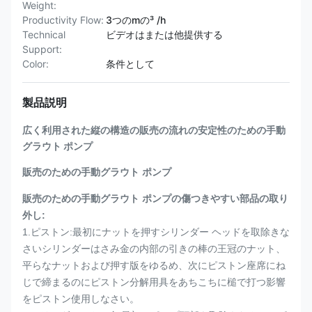
Weight:
Productivity Flow:
3つのmの³ /h
Technical
ビデオはまたは他提供する
Support:
Color:
条件として
製品説明
広く利用された縦の構造の販売の流れの安定性のための手動
グラウト ポンプ
販売のための手動グラウト ポンプ
販売のための手動グラウト ポンプの傷つきやすい部品の取り
外し:
1.ピストン:最初にナットを押すシリンダー ヘッドを取除きな
さいシリンダーはさみ金の内部の引きの棒の王冠のナット、
平らなナットおよび押す版をゆるめ、次にピストン座席にね
じで締まるのにピストン分解用具をあちこちに槌で打つ影響
をピストン使用しなさい。