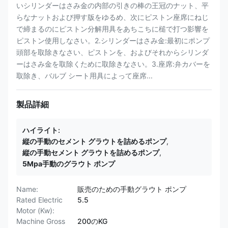
いシリンダーはさみ金の内部の引きの棒の王冠のナット、平
らなナットおよび押す版をゆるめ、次にピストン座席にねじ
で締まるのにピストン分解用具をあちこちに槌で打つ影響を
ピストン使用しなさい。2.シリンダーはさみ金:最初にポンプ
頭部を取除きなさい、ピストンを、およびそれからシリンダ
ーはさみ金を取除くために取除きなさい。3.座席:弁カバーを
取除き、バルブ シート用具によって座席...
製品詳細
ハイライト:
縦の手動のセメント グラウトを詰めるポンプ
,
縦の手動セメント グラウトを詰めるポンプ
,
5Mpa手動のグラウト ポンプ
Name:
販売のための手動グラウト ポンプ
Rated Electric
5.5
Motor (Kw):
Machine Gross
200のKG