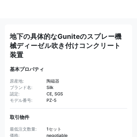
地下の具体的なGuniteのスプレー機
械ディーゼル吹き付けコンクリート
装置
基本プロパティ
原産地:
陶磁器
ブランド名:
Silk
認定:
CE, SGS
モデル番号:
PZ-5
取引物件
最低注文数量:
1セット
価格:
negotiable