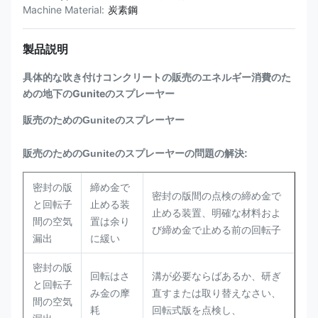
Machine Material:
炭素鋼
製品説明
具体的な吹き付けコンクリートの販売のエネルギー消費のた
めの地下のGuniteのスプレーヤー
販売のためのGuniteのスプレーヤー
販売のためのGuniteのスプレーヤーの問題の解決:
密封の版
締め金で
密封の版間の点検の締め金で
と回転子
止める装
止める装置、明確な材料およ
間の空気
置は余り
び締め金で止める前の回転子
漏出
に緩い
密封の版
回転はさ
溝が必要ならばあるか、研ぎ
と回転子
み金の摩
直すまたは取り替えなさい、
間の空気
耗
回転式版を点検し、