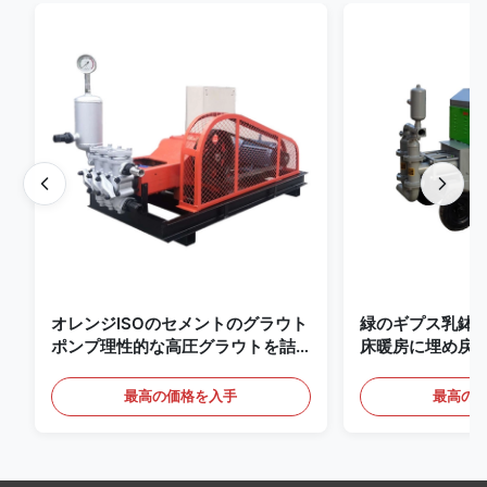
オレンジISOのセメントのグラウト
緑のギプス乳鉢はポ
ポンプ理性的な高圧グラウトを詰
床暖房に埋め戻
めるポンプ
る
最高の価格を入手
最高の