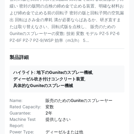
緩い 密封の版間の点検の締め金で止める装置、明確な材料お
よび締め金で止める前の回転子 密封の版と回転子間の空気漏
出 回転はさみ金の摩耗 溝が必要ならばあるか、研ぎ直すま
たは取り替えなさい、回転式版を点検し、 販売のための
Guniteのスプレーヤーの変数: 技術 変数 モデル PZ-5 PZ-6
PZ-6F PZ-7 PZ-9/WSP 効率（m3/h） 5...
製品詳細
ハイライト:
地下のGuniteのスプレー機械
,
ディーゼル吹き付けコンクリート装置
,
具体的なGuniteのスプレー機械
Name:
販売のためのGuniteのスプレーヤー
Rated Capacity:
変数
Guarantee:
2年
Machine Test
提供しなさい
Report:
Power Type:
ディーゼルまたは他