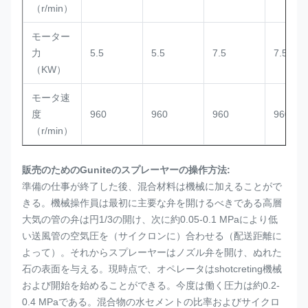
（r/min）
モーター
力
5.5
5.5
7.5
7.5
（KW）
モータ速
度
960
960
960
960
（r/min）
販売のためのGuniteのスプレーヤーの操作方法:
準備の仕事が終了した後、混合材料は機械に加えることがで
きる。機械操作員は最初に主要な弁を開けるべきである高層
大気の管の弁は円1/3の開け、次に約0.05-0.1 MPaにより低
い送風管の空気圧を（サイクロンに）合わせる（配送距離に
よって）。それからスプレーヤーはノズル弁を開け、ぬれた
石の表面を与える。現時点で、オペレータはshotcreting機械
および開始を始めることができる。今度は働く圧力は約0.2-
0.4 MPaである。混合物の水セメントの比率およびサイクロ