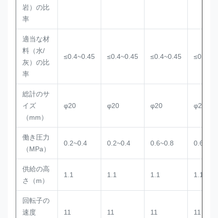
岩）の比
率
適当な材
料（水/
≤0.4~0.45
≤0.4~0.45
≤0.4~0.45
≤0.4~0.
灰）の比
率
総計のサ
イズ
φ20
φ20
φ20
φ20
（mm）
働き圧力
0.2~0.4
0.2~0.4
0.6~0.8
0.6~0.8
（MPa）
供給の高
1.1
1.1
1.1
1.1
さ（m）
回転子の
速度
11
11
11
11