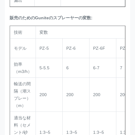
漏出
販売のためのGuniteのスプレーヤーの変数:
技術
変数
モデル
PZ-5
PZ-6
PZ-6F
PZ-7
効率
5-5.5
6
6-7
7
（m3/h）
輸送の間
隔（潮ス
200
200
200
200
プレー）
（m）
適当な材
料（セメ
ント/砂
1:3~5
1:3~5
1:3~5
1:3~5