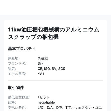
11kw油圧梱包機械横のアルミニウム
スクラップの梱包機
基本プロパティ
原産地:
陶磁器
ブランド名:
Silk
認定:
CE, ISO, BV, SGS
モデル番号:
Y81
取引物件
最低注文数量:
1セット
価格:
negotiable
支払い条件:
L/C、D/A、D/P、T/T、ウェスタン・ユニ