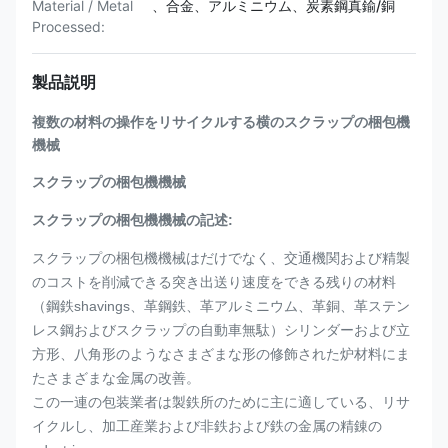
Material / Metal
、合金、アルミニウム、炭素鋼真鍮/銅
Processed:
製品説明
複数の材料の操作をリサイクルする横のスクラップの梱包機
機械
スクラップの梱包機機械
スクラップの梱包機機械の記述:
スクラップの梱包機機械はだけでなく、交通機関および精製
のコストを削減できる突き出送り速度をできる残りの材料
（鋼鉄shavings、革鋼鉄、革アルミニウム、革銅、革ステン
レス鋼およびスクラップの自動車無駄）シリンダーおよび立
方形、八角形のようなさまざまな形の修飾された炉材料にま
たさまざまな金属の改善。
この一連の包装業者は製鉄所のために主に適している、リサ
イクルし、加工産業および非鉄および鉄の金属の精錬の