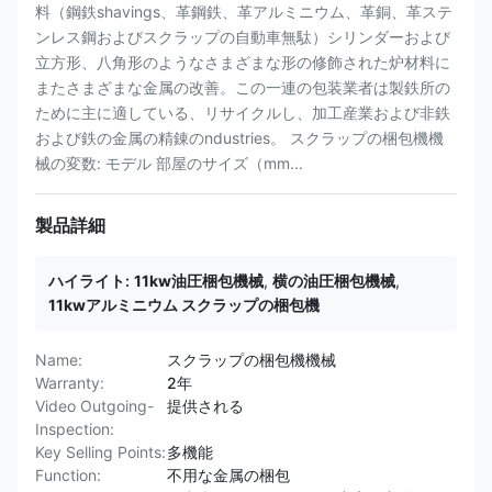
料（鋼鉄shavings、革鋼鉄、革アルミニウム、革銅、革ステ
ンレス鋼およびスクラップの自動車無駄）シリンダーおよび
立方形、八角形のようなさまざまな形の修飾された炉材料に
またさまざまな金属の改善。この一連の包装業者は製鉄所の
ために主に適している、リサイクルし、加工産業および非鉄
および鉄の金属の精錬のndustries。 スクラップの梱包機機
械の変数: モデル 部屋のサイズ（mm...
製品詳細
ハイライト:
11kw油圧梱包機械
,
横の油圧梱包機械
,
11kwアルミニウム スクラップの梱包機
Name:
スクラップの梱包機機械
Warranty:
2年
Video Outgoing-
提供される
Inspection:
Key Selling Points:
多機能
Function:
不用な金属の梱包