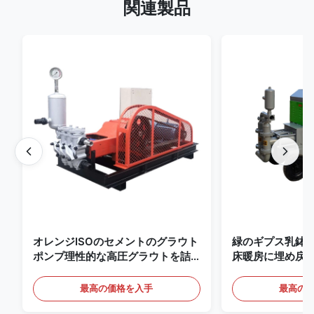
関連製品
オレンジISOのセメントのグラウト
緑のギプス乳鉢はポ
ポンプ理性的な高圧グラウトを詰
床暖房に埋め戻
めるポンプ
る
最高の価格を入手
最高の