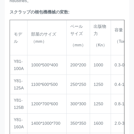
ndustries。
スクラップの梱包機機械の変数:
ベール
出版物
容量
サイズ
力
モデ
部屋のサイズ
ル
（mm）
（Ton/H）
（mm）
（Kn）
Y81-
1000*500*400
200*200
1000
0.3-0.8
100A
Y81-
1100*600*500
250*250
1250
0.4-1.0
125A
Y81-
1200*700*600
300*300
1250
0.8-1.2
125B
Y81-
1400*1000*700
350*350
1600
2.0-3.5
160A