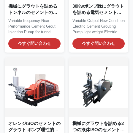
機械にグラウトを詰める
30Kwポンプ緑にグラウト
トンネルのセメントのグ
を詰める電気セメントの
ラウト ポンプ1460R/Min
グラウト ポンプ110mmピ
Variable frequency Nice
Variable Output New Condition
セメントの注入
ストン
Performance Cement Grout
Electric Cement Grouting
Injection Pump for tunnel
Pump light weight Electric
Cement Grout Injection...
Cement Grouting...
今すぐ問い合わせ
今すぐ問い合わせ
オレンジISOのセメントの
機械にグラウトを詰める2
グラウト ポンプ理性的な
つの液体ISOのセメントの