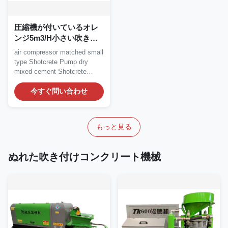
圧縮機が付いているオレ
ンジ5m3/H小さい吹き付
けコンクリートポンプ ガ
air compressor matched small
ナイト吹付け機械
type Shotcrete Pump dry
mixed cement Shotcrete
Pump Maintenance of...
今すぐ問い合わせ
もっと見る
ぬれた吹き付けコンクリート機械