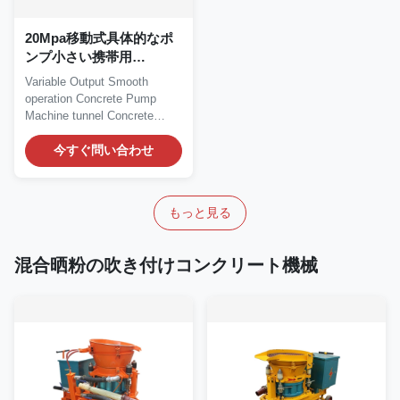
20Mpa移動式具体的なポ
ンプ小さい携帯用
Pumpcreteの可変的な出
Variable Output Smooth
力
operation Concrete Pump
Machine tunnel Concrete
Pump Machine Working...
今すぐ問い合わせ
もっと見る
混合晒粉の吹き付けコンクリート機械