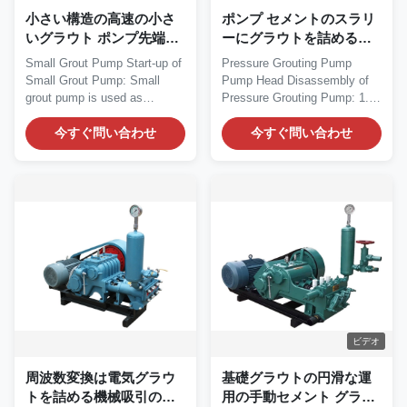
小さい構造の高速の小さ
ポンプ セメントのスラリ
いグラウト ポンプ先端技
ーにグラウトを詰める可
術
変的な出力円滑な運用圧
Small Grout Pump Start-up of
Pressure Grouting Pump
力
Small Grout Pump: Small
Pump Head Disassembly of
grout pump is used as
Pressure Grouting Pump: 1.
lubrication for the...
Loosen the nuts on the...
今すぐ問い合わせ
今すぐ問い合わせ
ビデオ
周波数変換は電気グラウ
基礎グラウトの円滑な運
トを詰める機械吸引のユ
用の手動セメント グラウ