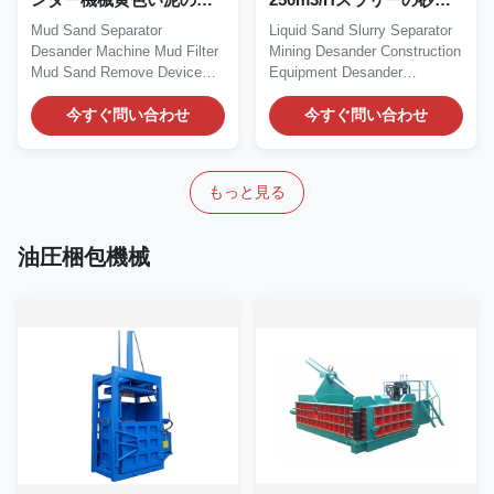
の分離器
分離器機械構造
Mud Sand Separator
Liquid Sand Slurry Separator
Desander Machine Mud Filter
Mining Desander Construction
Mud Sand Remove Device
Equipment Desander
The mud sand separator is
Structure of...
a...
今すぐ問い合わせ
今すぐ問い合わせ
もっと見る
油圧梱包機械