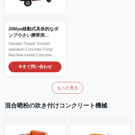
20Mpa移動式具体的なポ
ンプ小さい携帯用
Pumpcreteの可変的な出
Variable Output Smooth
力
operation Concrete Pump
Machine tunnel Concrete
Pump Machine Working...
今すぐ問い合わせ
もっと見る
混合晒粉の吹き付けコンクリート機械