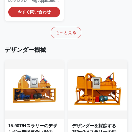
borehole Drill Rig Application
of Drill...
今すぐ問い合わせ
もっと見る
デザンダー機械
15-90T/Hスラリーのデザ
デザンダーを採鉱する
ンダー機械黄色い泥の砂
250m3/Hスラリーの砂の