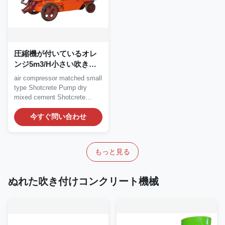
圧縮機が付いているオレ
ンジ5m3/H小さい吹き付
けコンクリートポンプ ガ
air compressor matched small
ナイト吹付け機械
type Shotcrete Pump dry
mixed cement Shotcrete
Pump Maintenance of...
今すぐ問い合わせ
もっと見る
ぬれた吹き付けコンクリート機械