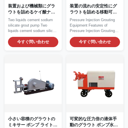
装置および機械類にグラ
装置の流れの安定性にグ
ウトを詰めるケイ酸ナト
ラウトを詰める移動可能
リウムのセメントのグラ
な3つのプランジャー圧力
Two liquids cement sodium
Pressure Injection Grouting
ウト ポンプBV
注入
silicate grout pump Two
Equipment Features of
liquids cement sodium silicate
Pressure Injection Grouting
grout pump...
Equipment: 1....
今すぐ問い合わせ
今すぐ問い合わせ
小さい容積のグラウトの
可変的な圧力倍の液体手
ミキサー ポンプ ライト級
動のグラウト ポンプ水ガ