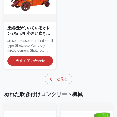
圧縮機が付いているオレ
ンジ5m3/H小さい吹き付
けコンクリートポンプ ガ
air compressor matched small
ナイト吹付け機械
type Shotcrete Pump dry
mixed cement Shotcrete
Pump Maintenance of...
今すぐ問い合わせ
もっと見る
ぬれた吹き付けコンクリート機械