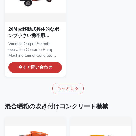
20Mpa移動式具体的なポ
ンプ小さい携帯用
Pumpcreteの可変的な出
Variable Output Smooth
力
operation Concrete Pump
Machine tunnel Concrete
Pump Machine Working...
今すぐ問い合わせ
もっと見る
混合晒粉の吹き付けコンクリート機械