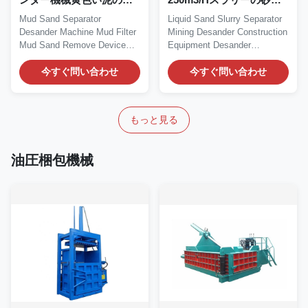
の分離器
分離器機械構造
Mud Sand Separator
Liquid Sand Slurry Separator
Desander Machine Mud Filter
Mining Desander Construction
Mud Sand Remove Device
Equipment Desander
The mud sand separator is
Structure of...
a...
今すぐ問い合わせ
今すぐ問い合わせ
もっと見る
油圧梱包機械