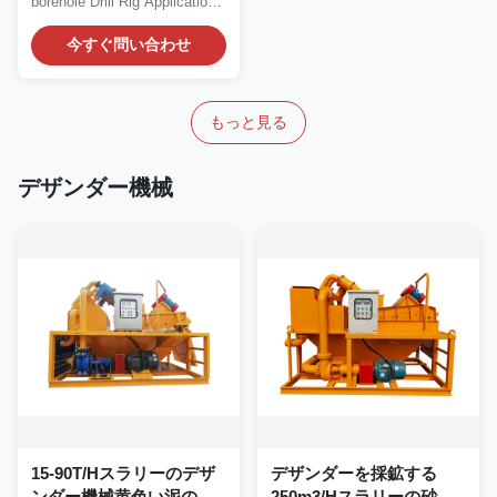
borehole Drill Rig Application
of Drill...
今すぐ問い合わせ
もっと見る
デザンダー機械
15-90T/Hスラリーのデザ
デザンダーを採鉱する
ンダー機械黄色い泥の砂
250m3/Hスラリーの砂の